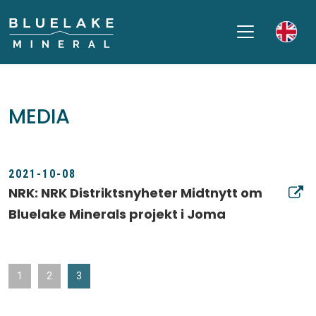
MEDIA
2021-10-08
NRK: NRK Distriktsnyheter Midtnytt om
Bluelake Minerals projekt i Joma
1
2
3